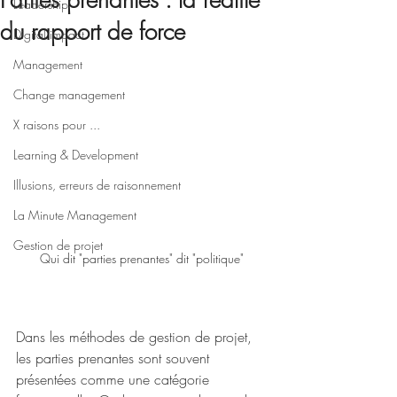
Parties prenantes : la réalité
Leadership
du rapport de force
Digital impact
Management
Change management
X raisons pour ...
Learning & Development
Illusions, erreurs de raisonnement
La Minute Management
Gestion de projet
Qui dit "parties prenantes" dit "politique"
Dans les méthodes de gestion de projet, 
les parties prenantes sont souvent 
présentées comme une catégorie 