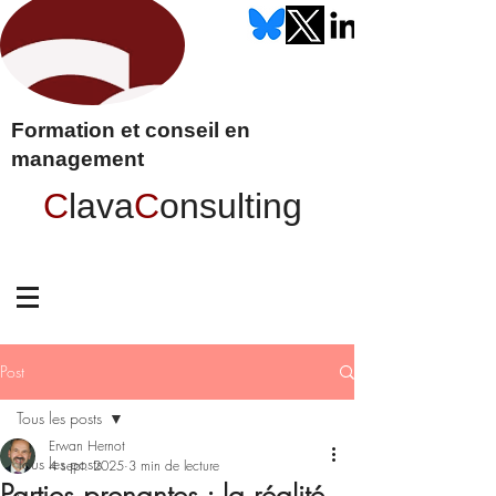
Formation et conseil en
management
C
lava
C
onsulting
Post
Tous les posts
Erwan Hernot
Tous les posts
4 sept. 2025
3 min de lecture