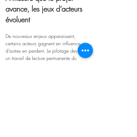
avance, les jeux d’acteurs 
évoluent
De nouveaux enjeux apparaissent, 
certains acteurs gagnent en influence, 
d’autres en perdent. Le pilotage devient 
un travail de lecture permanente du 
système. Ce qui était vrai au début ne 
l’est plus forcément à mi-parcours.
Dans ce contexte, la capacité à engager 
sans autorité prend tout son sens. Le chef 
de projet ne peut pas imposer. Il doit 
convaincre, négocier, composer. Il 
s’appuie sur sa crédibilité, sur la 
confiance qu’il inspire, sur sa capacité à 
rendre visibles les bénéfices collectifs.
En définitive, un projet est toujours un 