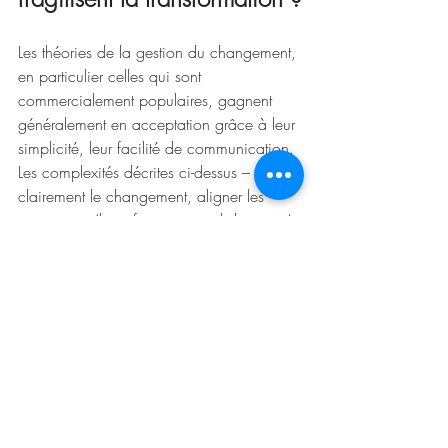
Les théories de la gestion du changement, 
en particulier celles qui sont 
commercialement populaires, gagnent 
généralement en acceptation grâce à leur 
simplicité, leur facilité de communication. 
Les complexités décrites ci-dessus – cadrer 
clairement le changement, aligner les 
promoteurs (bien fait, ça prend du temps) 
et gérer explicitement les inévitables 
résistances rationnelles – introduisent une 
couche de réalisme et de nuances qui 
complexifie un discours clair que 
beaucoup de dirigeants estiment de ce 
fait, convaincant. De plus, reconnaître 
ouvertement les impacts négatifs potentiels 
et les résistances rationnelles est source 
d'insécurité dans un moment d'incertitude 