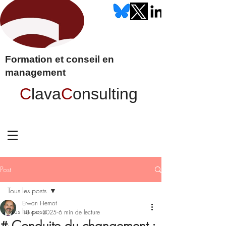
Formation et conseil en
management
C
lava
C
onsulting
Post
Tous les posts
Erwan Hernot
Tous les posts
18 avr. 2025
6 min de lecture