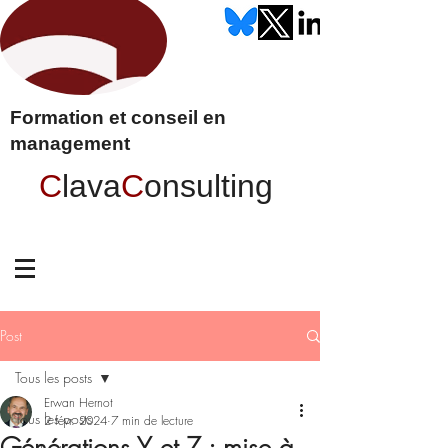
Formation et conseil en
management
C
lava
C
onsulting
Post
Tous les posts
Erwan Hernot
Tous les posts
2 févr. 2024
7 min de lecture