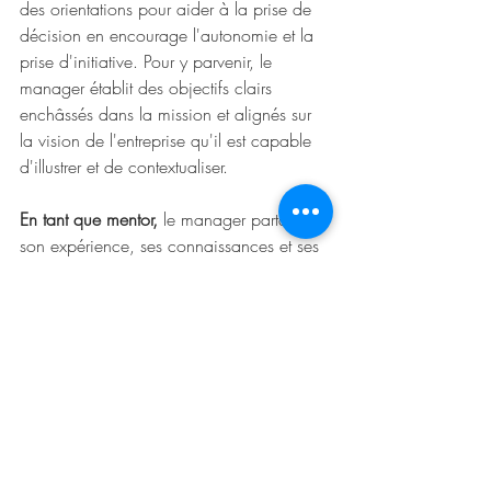
des orientations pour aider à la prise de 
décision en encourage l'autonomie et la 
prise d'initiative. Pour y parvenir, le 
manager établit des objectifs clairs 
enchâssés dans la mission et alignés sur 
la vision de l'entreprise qu'il est capable 
d'illustrer et de contextualiser.
En tant que mentor, 
le manager partage 
son expérience, ses connaissances et ses 
perspectives avec ses jeunes salariés. Il 
les aide à naviguer dans l'organisation, à 
comprendre la culture d'entreprise, et à 
développer une perspective à long terme 
pour leur carrière (et tenter ainsi de les 
stabiliser). L'échange implique des 
discussions approfondies sur les objectifs 
professionnels, les défis rencontrés et les 
opportunités de croissance. Le manager 