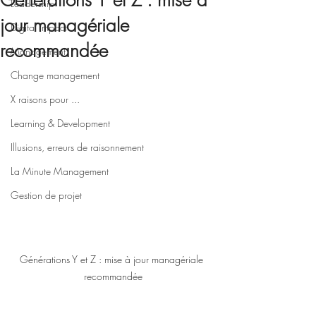
Générations Y et Z : mise à
Leadership
jour managériale
Digital impact
recommandée
Management
Change management
X raisons pour ...
Learning & Development
Illusions, erreurs de raisonnement
La Minute Management
Gestion de projet
Générations Y et Z : mise à jour managériale 
recommandée