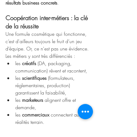
résultats business concrets
.
Coopération inter-métiers : la clé 
de la réussite
Une formule cosmétique qui fonctionne, 
c’est d'ailleurs toujours le fruit d’un jeu 
d’équipe. Or, ce n'est pas une évidence. 
Les métiers y sont très différenciés :
les 
créatifs
 (DA, packaging, 
communication) rêvent et racontent,
les 
scientifiques
 (formulateurs, 
réglementaires, production) 
garantissent la faisabilité,
les 
marketeurs
 alignent offre et 
demande,
les 
commerciaux
 connectent aux 
réalités terrain.
Le manager doit créer 
des ponts
 entre ces 
mondes. Cela demande :