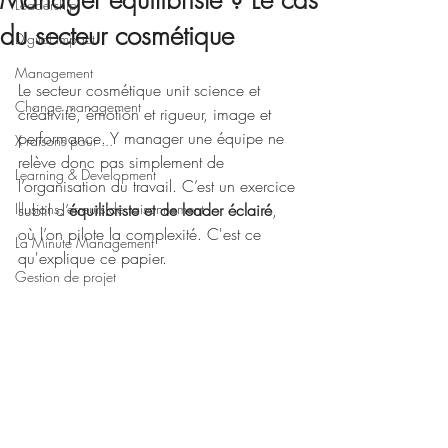
Manager équilibriste ? Le cas
Leadership
du secteur cosmétique
Digital impact
Management
Le secteur cosmétique unit science et 
Change management
créativité, émotion et rigueur, image et 
performance. Y manager une équipe ne 
X raisons pour ...
relève donc pas simplement de 
Learning & Development
l’organisation du travail. C’est un exercice 
Illusions, erreurs de raisonnement
subtil d’
équilibriste et de leader éclairé
, 
où l’on pilote la complexité. C'est ce 
La Minute Management
qu'explique ce papier.
Gestion de projet