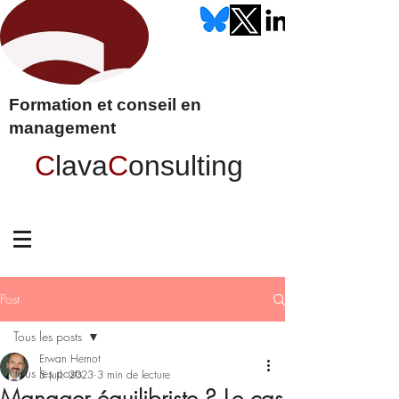
Formation et conseil en
management
C
lava
C
onsulting
Post
Tous les posts
Erwan Hernot
Tous les posts
5 juil. 2023
3 min de lecture