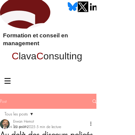
Formation et conseil en
management
C
lava
C
onsulting
Post
Tous les posts
Erwan Hernot
Tous les posts
22 août 2025
5 min de lecture