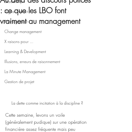
Au delà des discours policés
Leadership
: ce que les LBO font
Digital impact
vraiment au management
Management
Change management
X raisons pour ...
Learning & Development
Illusions, erreurs de raisonnement
La Minute Management
Gestion de projet
La dette comme incitation à la discipline ?
Cette semaine, levons un voile 
(généralement pudique) sur une opération 
financière assez fréquente mais peu 