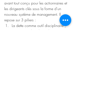
avant tout conçu pour les actionnaires et 
les dirigeants clés sous la forme d'un 
nouveau système de management. Il 
repose sur 3 piliers :
La dette comme outil disciplinaire ;
La création de valeur à horizon court 
;
L’alignement dirigeants / 
actionnaires via l’intéressement en 
actions.
Le dirigeant devient le bras armé d’une 
logique financière. Il n’est plus un 
bâtisseur de culture, ni un développeur de 
talents. Il devient un optimiseur de cash 
flow. Cela ne signifie pas que c’est "mal" 
— mais c’est un changement de 
nature du rôle managérial dont il faut être 
conscient.