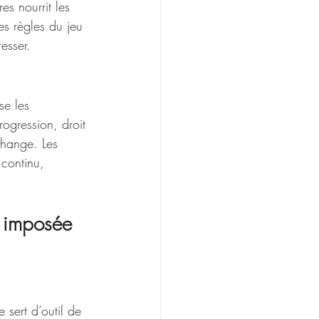
es nourrit les 
es règles du jeu 
esser.
e les 
rogression, droit 
change. Les 
continu, 
t imposée 
 sert d’outil de 