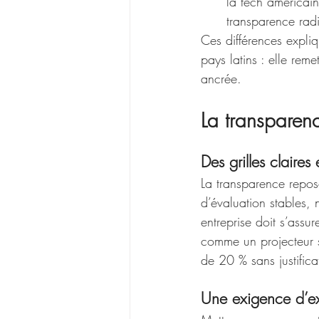
la tech américain
transparence radi
Ces différences expli
pays latins : elle rem
ancrée.
La transparenc
Des grilles claires
La transparence repose
d’évaluation stables, 
entreprise doit s’assu
comme un projecteur s
de 20 % sans justific
Une exigence d’e