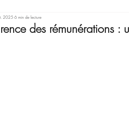
rning & Development
t. 2025
6 min de lecture
Illusions, erreurs de rai
arence des rémunérations : 
Gestion de projet