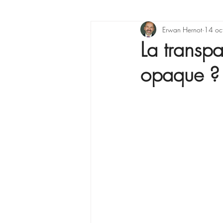
X raisons pour ...
Erwan Hernot
Lea
14 oc
La transp
opaque ?
La Minute Management