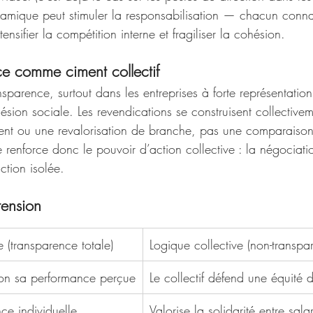
ynamique peut stimuler la responsabilisation — chacun conna
tensifier la compétition interne et fragiliser la cohésion.
ce comme ciment collectif
ansparence, surtout dans les entreprises à forte représentatio
ésion sociale. Les revendications se construisent collective
ment ou une revalorisation de branche, pas une comparaison 
re renforce donc le pouvoir d’action collective : la négociati
ction isolée.
tension
e (transparence totale)
Logique collective (non-transpa
on sa performance perçue
Le collectif défend une équité 
ce individuelle
Valorise la solidarité entre sala