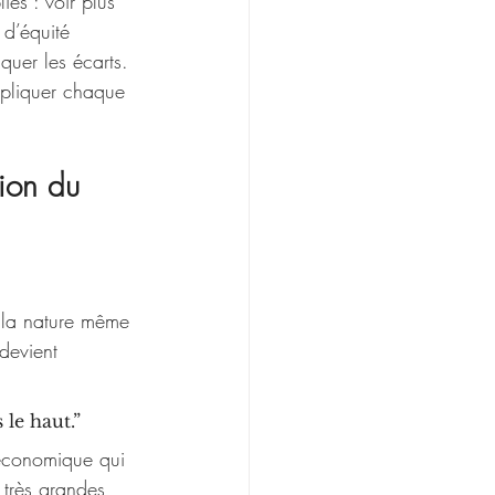
és : voir plus 
 d’équité 
quer les écarts. 
expliquer chaque 
tion du 
e la nature même 
devient 
 le haut.”
 économique qui 
 très grandes 