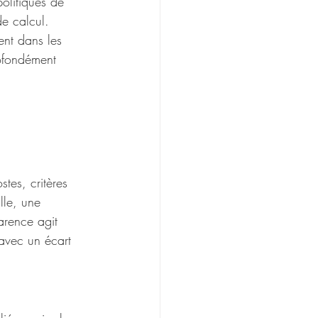
olitiques de 
de calcul.
ent dans les 
rofondément 
tes, critères 
lle, une 
arence agit 
avec un écart 