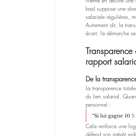
Mettre en œuvre une tr
bas) suppose une direc
salariale régulières, m
Autrement dit, la tran
écart, la démarche se 
Transparence et
rapport salari
De la transparence
La transparence totale
du lien salarial. Quan
personnel :
“Si lui gagne 10 %
Cela renforce une log
défend son intérêt ind