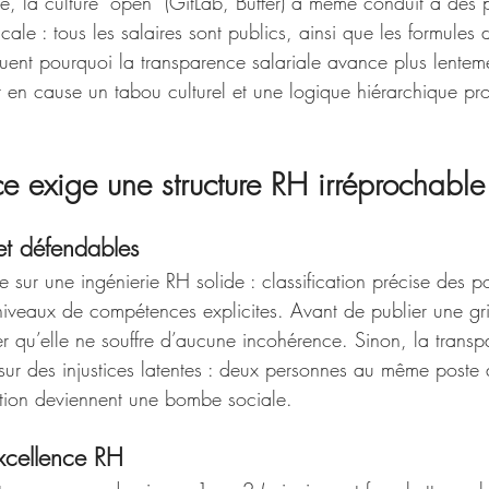
e, la culture “open” (GitLab, Buffer) a même conduit à des p
cale : tous les salaires sont publics, ainsi que les formules 
quent pourquoi la transparence salariale avance plus lentem
et en cause un tabou culturel et une logique hiérarchique p
e exige une structure RH irréprochable
 et défendables
 sur une ingénierie RH solide : classification précise des pos
niveaux de compétences explicites. Avant de publier une gri
rer qu’elle ne souffre d’aucune incohérence. Sinon, la transp
ur des injustices latentes : deux personnes au même poste 
ation deviennent une bombe sociale.
xcellence RH