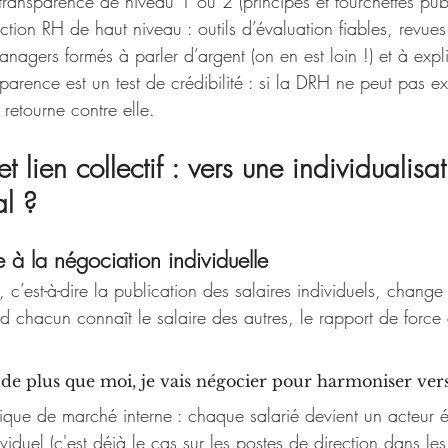
ansparence de niveau 1 ou 2 (principes et fourchettes publi
tion RH de haut niveau : outils d’évaluation fiables, revues
anagers formés à parler d’argent (on en est loin !) et à expli
sparence est un test de crédibilité : si la DRH ne peut pas 
retourne contre elle.
 lien collectif : vers une individualisa
al ?
 à la négociation individuelle
, c’est-à-dire la publication des salaires individuels, chang
d chacun connaît le salaire des autres, le rapport de force 
 de plus que moi, je vais négocier pour harmoniser vers
ique de marché interne : chaque salarié devient un acteur
ividuel (c'est déjà le cas sur les postes de direction dans les