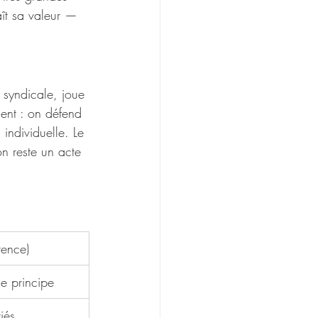
ît sa valeur — 
n syndicale, joue 
ment : on défend 
individuelle. Le 
on reste un acte 
rence)
de principe
riés