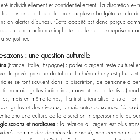
ré individuellement et confidentiellement. La discrétion évit
es tensions. Le flou offre une souplesse
budgétaire à la dir
ans en alerter d’autres). Cette opacité est donc perçue co
epose sur une confiance implicite : celle que l’entreprise réc
 se justifier.
o-saxons : une question culturelle
ins
 (France, Italie, Espagne) : parler d’argent reste culturell
ve du privé, presque du tabou. La hiérarchie y est plus verti
riales se font souvent dans la discrétion, de personne à pe
tif français (grilles indiciaires, conventions collectives) ren
ics, mais en même temps, il a institutionnalisé le sujet : on
s des grilles et des niveaux, jamais entre personnes. Ce cad
tretenu une culture de la discrétion interpersonnelle autour
glo-saxons et nordiques
 : la relation à l’argent est plus tran
nsidérés comme des données de marché, non comme un suje