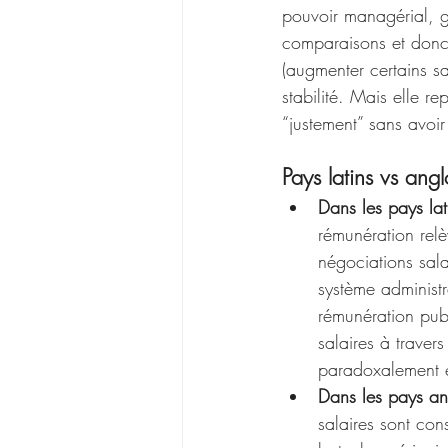
pouvoir managérial, gé
comparaisons et donc l
(augmenter certains s
stabilité. Mais elle r
“justement” sans avoir à
Pays latins vs angl
Dans les pays lat
rémunération relè
négociations sala
système administra
rémunération publ
salaires à traver
paradoxalement en
Dans les pays an
salaires sont co