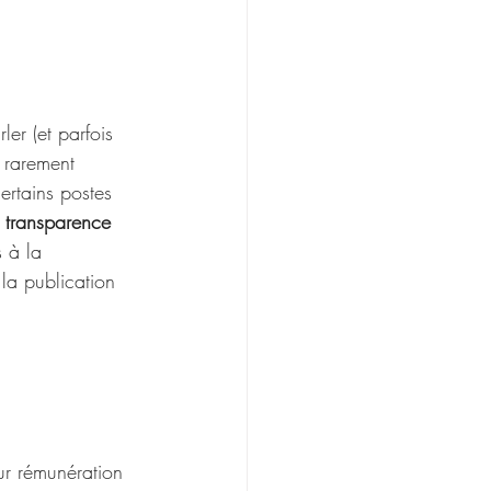
er (et parfois 
 rarement 
certains postes 
 
transparence 
 à la 
la publication 
ur rémunération 