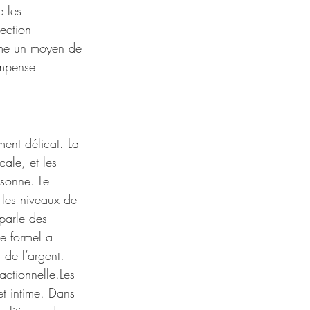
e les 
ection 
mme un moyen de 
ompense 
ement délicat. La 
cale, et les 
rsonne. Le 
d les niveaux de 
 parle des 
re formel a 
 de l’argent.
sactionnelle.Les 
t intime. Dans 