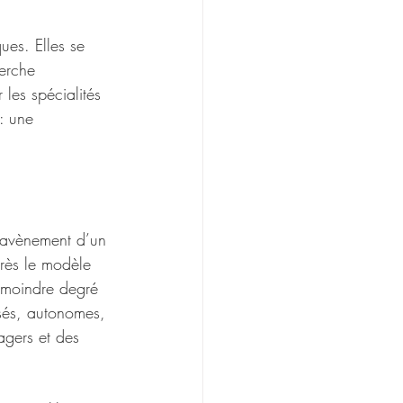
ues. Elles se 
herche 
 les spécialités 
: une 
l’avènement d’un 
rès le modèle 
à moindre degré 
isés, autonomes, 
agers et des 