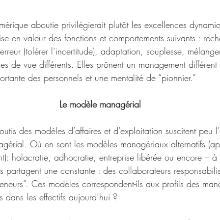
érique aboutie privilégierait plutôt les excellences dynamiq
ise en valeur des fonctions et comportements suivants : rec
rreur (tolérer l’incertitude), adaptation, souplesse, mélanger
es de vue différents. Elles prônent un management différent 
ortante des personnels et une mentalité de “pionnier.”
Le modèle managérial
tis des modèles d’affaires et d’exploitation suscitent peu 
érial. Où en sont les modèles managériaux alternatifs (ap
nt): holacratie, adhocratie, entreprise libérée ou encore – 
s partagent une constante : des collaborateurs responsabil
reneurs”. Ces modèles correspondent-ils aux profils des man
s dans les effectifs aujourd’hui ?