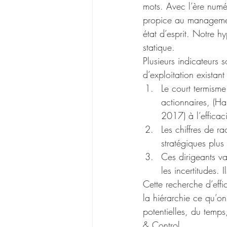
mots. Avec l’ère numér
propice au managemen
état d’esprit. Notre h
statique.
Plusieurs indicateurs s
d’exploitation existant 
Le court termisme 
actionnaires, (H
2017) à l’efficaci
Les chiffres de r
stratégiques plus
Ces dirigeants val
les incertitudes. 
Cette recherche d’effi
la hiérarchie ce qu’on
potentielles, du temp
& Control.