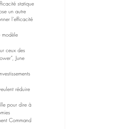
ficacité statique 
se un autre 
ner l’efficacité 
le modèle 
 sur ceux des 
ower”, June 
investissements 
veulent réduire 
lle pour dire à 
omies 
gement Command 