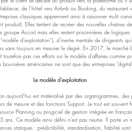
par le client se décale du produit vers la plateforme où il s
lablacar, de l’hôtel vers Airbnb ou Booking, du restaurant v
treprises classiques apprennent ainsi à raisonner multi cana
ent produit). Elles tentent de recréer des nouvelles chaînes d
le groupe Accor) mais elles restent prisonnières de logiques 
ie “modèle d’exploitation”), d’inertie mentale de dirigeants q
s sans toujours en mesurer le degré. En 2017, le marché b
 toutefois pas ces efforts sur le modèle d’affaires comme pr
s boursières américaines ne sont que des entreprises “digital
Le modèle d’exploitation
ion aujourd’hui est matérialisé par des organigrammes, des
urs de mesure et des fonctions Support. Le tout est souvent f
source Planning ou progiciel de gestion intégrée en françai
5 ans. Ce modèle ainsi défini n’est pas neutre. Il porte un 
ces statiques : prédictibilité, standardisation, fiabilité sont