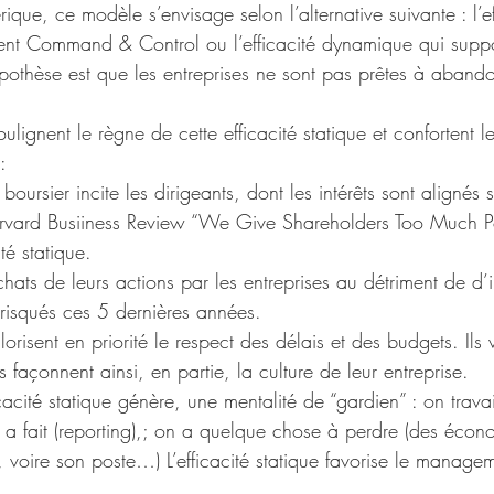
ique, ce modèle s’envisage selon l’alternative suivante : l’ef
t Command & Control ou l’efficacité dynamique qui suppo
ypothèse est que les entreprises ne sont pas prêtes à abandon
oulignent le règne de cette efficacité statique et confortent 
:
boursier incite les dirigeants, dont les intérêts sont alignés
arvard Busiiness Review “We Give Shareholders Too Much P
té statique.
achats de leurs actions par les entreprises au détriment de d’
 risqués ces 5 dernières années.
orisent en priorité le respect des délais et des budgets. Ils 
Ils façonnent ainsi, en partie, la culture de leur entreprise.
cacité statique génère, une mentalité de “gardien” : on travai
 a fait (reporting),; on a quelque chose à perdre (des écon
s, voire son poste…) L’efficacité statique favorise le mana