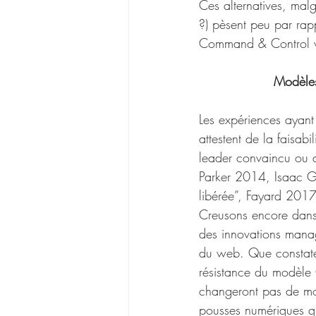
Ces alternatives, malg
?) pèsent peu par ra
Command & Control va 
Modèles
Les expériences ayan
attestent de la faisabil
leader convaincu ou d
Parker 2014, Isaac Ge
libérée”, Fayard 2017
Creusons encore dans 
des innovations managé
du web. Que constate-t
résistance du modèle 
changeront pas de mod
pousses numériques qu