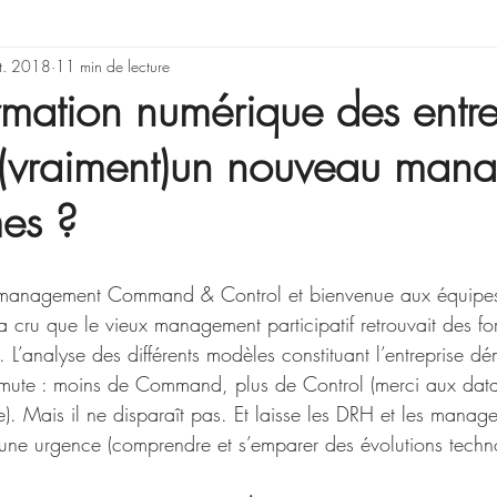
rning & Development
t. 2018
11 min de lecture
Illusions, erreurs de rai
rmation numérique des entre
le (vraiment)un nouveau ma
Gestion de projet
es ?
u management Command & Control et bienvenue aux équipe
 cru que le vieux management participatif retrouvait des fo
e. L’analyse des différents modèles constituant l’entreprise d
te : moins de Command, plus de Control (merci aux data
elle). Mais il ne disparaît pas. Et laisse les DRH et les manag
et une urgence (comprendre et s’emparer des évolutions techn