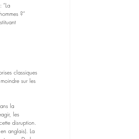
: “La 
s hommes ?”
tituant 
rises classiques 
 moindre sur les 
ans la 
agir, les 
cette disruption. 
en anglais). La 