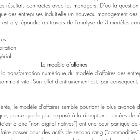
les résultats contractés avec les managers. D’où la question 
que des entreprises induit-elle un nouveau management de
cle est d’y répondre au travers de l’analyse de 3 modèles cons
res
itation
érial.
Le modèle d’affaires
la transformation numérique du modèle d’affaires des entrep
samment vite. Son effet d’entraînement est, par conséquent,
rés, le modèle d’affaires semble pourtant le plus avancé d
ue, parce que le plus exposé à la disruption. Forcées de ré
 (c’est à dire “non digital natives”) ont une peur panique de 
 faire passer pour des actifs de second rang (“commodities” 