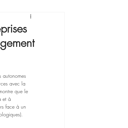
sonnement
prises
nagement
s autonomes 
rces avec la 
émontre que le 
 et à 
ers face à un 
ologiques).