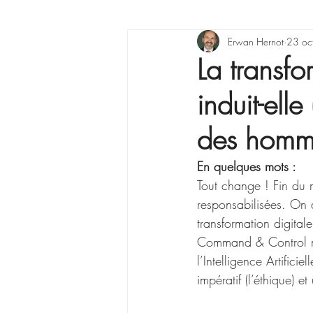
X raisons pour ...
Erwan Hernot
Lea
23 oc
La transfo
induit-el
La Minute Management
des homm
En quelques mots :
Tout change ! Fin d
responsabilisées. On a
transformation digital
Command & Control mu
l’Intelligence Artifici
impératif (l’éthique) 