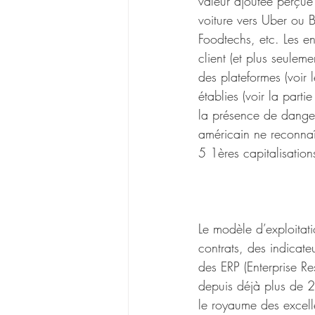
valeur ajoutée perçue 
voiture vers Uber ou B
Foodtechs, etc. Les en
client (et plus seulem
des plateformes (voir 
établies (voir la part
la présence de danger
américain ne reconnaît
5 1ères capitalisation
Le modèle d’exploitat
contrats, des indicate
des ERP (Enterprise Re
depuis déjà plus de 2
le royaume des excellen