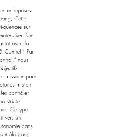
es entreprises 
bang, Cette 
séquences sur 
’entreprise. Ce 
ement avec la 
 Control”. Par 
trol,” nous 
bjectifs 
des missions pour 
atoires mis en 
les contrôler 
e stricte 
bre. Ce type 
t vers un 
autonomie dans 
contrôle dans 