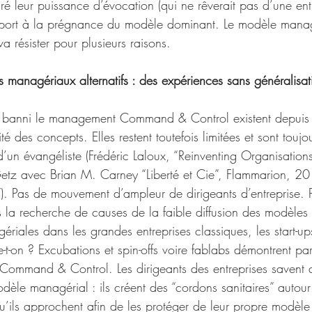
ré leur puissance d’évocation (qui ne rêverait pas d’une entr
pport à la prégnance du modèle dominant. Le modèle manag
résister pour plusieurs raisons.
 managériaux alternatifs : des expériences sans généralisat
t banni le management Command & Control existent depuis 
ité des concepts. Elles restent toutefois limitées et sont toujou
’un évangéliste (Frédéric Laloux, “Reinventing Organisation
tz avec Brian M. Carney “Liberté et Cie”, Flammarion, 2016
). Pas de mouvement d’ampleur de dirigeants d’entreprise. 
la recherche de causes de la faible diffusion des modèles a
riales dans les grandes entreprises classiques, les start-up
-on ? Excubations et spin-offs voire fablabs démontrent par
Command & Control. Les dirigeants des entreprises savent q
èle managérial : ils créent des “cordons sanitaires” autour
’ils approchent afin de les protéger de leur propre modèle