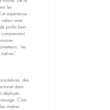
e trouve. De la 
ers les 
l et expérience 
e valeur avec 
de profits bien 
ui comprennent 
oursier 
ometteurs : les 
 natives”.
 procédures, des 
actorisé dans 
s) déployés 
message. C’est 
 les maîtres 