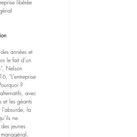
eprise libérée 
érial 
ion
des années et 
rs le fait d’un 
s”, Nelson 
, “L’entreprise 
Pourquoi ?
lternatifs, avec 
s et les géants 
 l’absurde, la 
u’ils ne 
 des jeunes 
 managérial. 