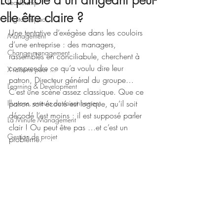
La parole d’un dirigeant peut-
Leadership
elle être claire ?
Digital impact
Une tentative d’exégèse dans les couloirs 
Management
d’une entreprise : des managers, 
Change management
rassemblés en conciliabule, cherchent à 
comprendre ce qu’a voulu dire leur 
X raisons pour ...
patron, Directeur général du groupe… 
Learning & Development
C’est une scène assez classique. Que ce 
Illusions, erreurs de raisonnement
patron soit écouté est logique, qu’il soit 
décodé l’est moins : il est supposé parler 
La Minute Management
clair ! Ou peut être pas …et c’est un 
Gestion de projet
problème.