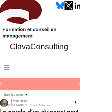
Formation et conseil en
management
C
lava
C
onsulting
Post
Tous les posts
Erwan Hernot
Tous les posts
12 nov. 2021
5 min de lecture