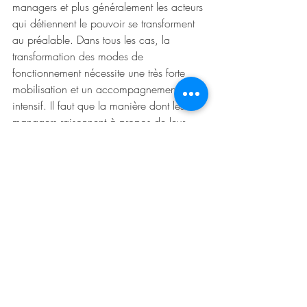
managers et plus généralement les acteurs 
qui détiennent le pouvoir se transforment 
au préalable. Dans tous les cas, la 
transformation des modes de 
fonctionnement nécessite une très forte 
mobilisation et un accompagnement 
intensif. Il faut que la manière dont les 
managers raisonnent à propos de leur 
comportement devienne un élément 
central des programmes de formation. 
S'ils sont insuffisamment accompagnés 
dans leur changement de posture, leur 
comportement fera obstacle. Ce n'est 
toutefois pas une simple planification 
d'actions, dans la mesure où l’objectif à 
atteindre peut être en partie indéterminé et 
où de nombreuses difficultés apparaîtront 
chemin faisant. Le processus pour 
atteindre cet horizon flou doit tolérer la 