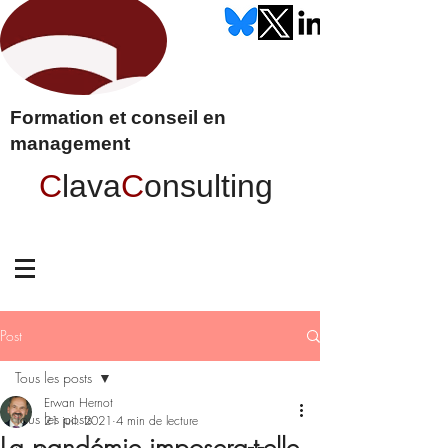
Formation et conseil en
management
C
lava
C
onsulting
Post
Tous les posts
Erwan Hernot
Tous les posts
21 juil. 2021
4 min de lecture