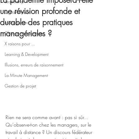
La pandémie imposera-t-elle
Leadership
une révision profonde et
Digital impact
durable des pratiques
Management
managériales ?
Change management
X raisons pour ...
Learning & Development
Illusions, erreurs de raisonnement
La Minute Management
Gestion de projet
Rien ne sera comme avant : pas si sûr…
Qu'observe-t-on chez les managers, sur le 
travail à distance ? Un discours fédérateur 