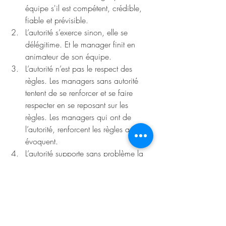
équipe s'il est compétent, crédible, 
fiable et prévisible. 
L’autorité s’exerce sinon, elle se 
délégitime. Et le manager finit en 
animateur de son équipe.
L’autorité n’est pas le respect des 
règles. Les managers sans autorité 
tentent de se renforcer et se faire 
respecter en se reposant sur les 
règles. Les managers qui ont de 
l’autorité, renforcent les règles qu'ils 
évoquent.
L’autorité supporte sans problème la 
contradiction, celle du collaborateur 
comme celle du contexte. Ce qui 
compte, c’est d’abord la force du 
raisonnement qui l’assoit et l’impact 
oral du manager.
Certains managers l’ont naturellement. 