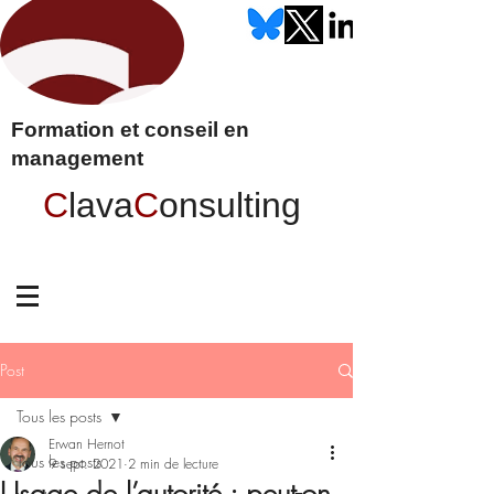
Formation et conseil en
management
C
lava
C
onsulting
Post
Tous les posts
Erwan Hernot
Tous les posts
9 sept. 2021
2 min de lecture