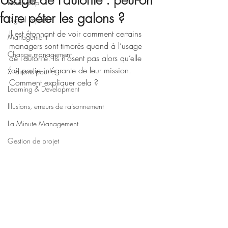
Usage de l’autorité : peut-on
Leadership
faire péter les galons ?
Digital impact
Il est étonnant de voir comment certains 
Management
managers sont timorés quand à l’usage 
Change management
de l’autorité. Ils n’osent pas alors qu’elle 
fait partie intégrante de leur mission. 
X raisons pour ...
Comment expliquer cela ?
Learning & Development
Illusions, erreurs de raisonnement
La Minute Management
Gestion de projet