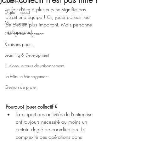
Jouer collectif n'est pas inné !
Leadership
Le fait d’être à plusieurs ne signifie pas 
Digital impact
qu’ait une équipe ! Or, jouer collectif est 
Management
de plus en plus important. Mais personne 
ne l’apprend…
Change management
X raisons pour ...
Learning & Development
Illusions, erreurs de raisonnement
La Minute Management
Gestion de projet
Pourquoi jouer collectif ? 
La plupart des activités de l’entreprise 
ont toujours nécessité au moins un 
certain degré de coordination. La 
complexité des opérations dans 