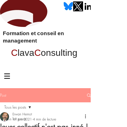
Formation et conseil en
management
C
lava
C
onsulting
Post
Tous les posts
Erwan Hernot
Tous les posts
17 juin 2021
4 min de lecture