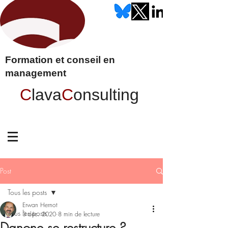
Formation et conseil en
management
C
lava
C
onsulting
Post
Tous les posts
Erwan Hernot
Tous les posts
3 déc. 2020
8 min de lecture