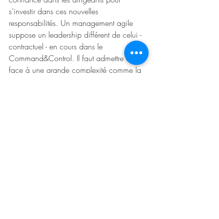
s’investir dans ces nouvelles 
responsabilités. Un management agile 
suppose un leadership différent de celui - 
contractuel - en cours dans le 
Command&Control. Il faut admettre que 
face à une grande complexité comme la 
situation Covid, la dépendance du leader 
vis-à-vis des autres pour générer des 
solutions va augmenter. Les dirigeants et 
les managers doivent être disposés à 
lâcher les rênes, à créer de la place pour 
plus de risques à mesure que tout le 
monde - eux compris - expérimente. 
Idéalement, les managers se limitent à 
piloter un système c’est à dire définir des 
contraintes qui pèsent sur les individus, 
plutôt que piloter les individus eux 
mêmes. Ces derniers ont, en effet, 