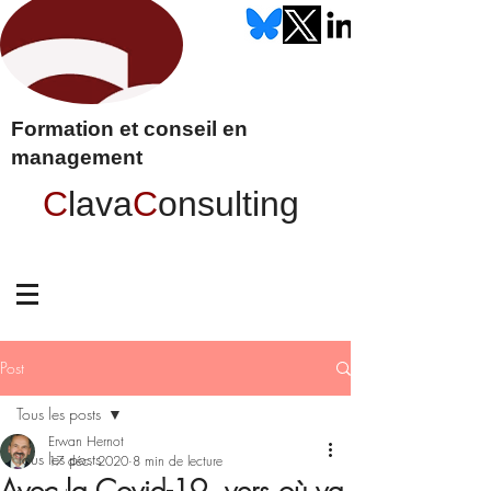
Formation et conseil en
management
C
lava
C
onsulting
Post
Tous les posts
Erwan Hernot
Tous les posts
17 déc. 2020
8 min de lecture