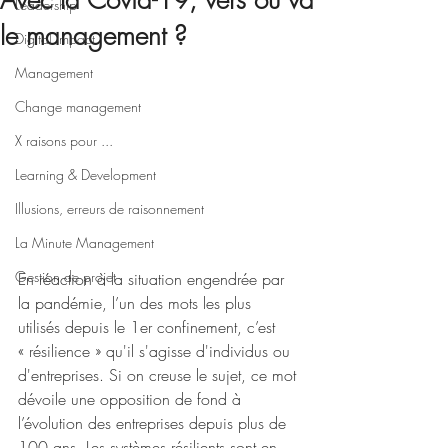
Avec la Covid-19, vers où va
Leadership
le management ?
Digital impact
Management
Change management
X raisons pour ...
Learning & Development
Illusions, erreurs de raisonnement
La Minute Management
Gestion de projet
En réaction à la situation engendrée par 
la pandémie, l’un des mots les plus 
utilisés depuis le 1er confinement, c’est 
« résilience » qu'il s'agisse d'individus ou 
d'entreprises. Si on creuse le sujet, ce mot 
dévoile une opposition de fond à 
l’évolution des entreprises depuis plus de 
100 ans. Les systèmes résilients sont en 