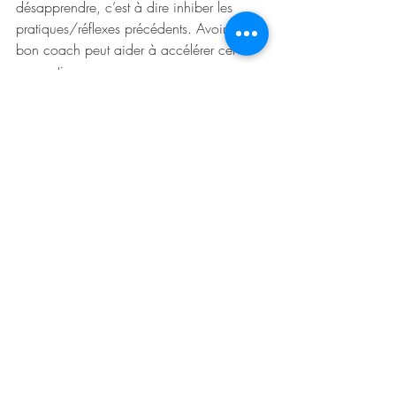
désapprendre, c’est à dire inhiber les 
pratiques/réflexes précédents. Avoir le 
bon coach peut aider à accélérer cet 
apprentissage. 
L’autonomisation suppose un écosystème 
où les structures, les processus et les 
normes organisationnelles soutiennent la 
prise de décision des acteurs de terrain. 
Ce n’est pas le cas dans la pratique des 
entreprises aujourd'hui : les processus 
sont omniprésents et contraignants. Les 
salariés en tirent les conclusions : 
l’autonomisation ne peut pas fonctionner. 
C'est alors une injonction contradictoire et 
un cercle vicieux. Parce qu'ils n'ont pas 
fait partie jusqu’à présent d’une 
organisation autonomisante, la plupart 
des salariés n'ont pas vu la démarche 