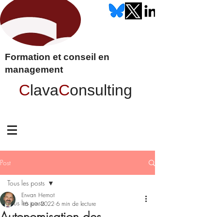
Formation et conseil en
management
C
lava
C
onsulting
Post
Tous les posts
Erwan Hernot
Tous les posts
16 juin 2022
6 min de lecture