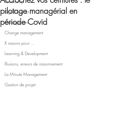
Accrochez vos ceintures : le
Leadership
pilotage managérial en
Digital impact
période Covid
Management
Change management
X raisons pour ...
Learning & Development
Illusions, erreurs de raisonnement
La Minute Management
Gestion de projet