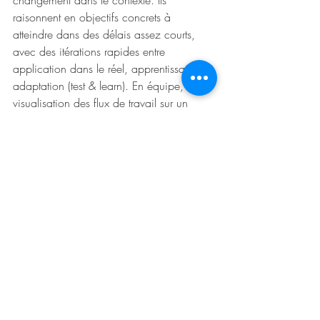
changement dans le contexte. Ils 
raisonnent en objectifs concrets à 
atteindre dans des délais assez courts, 
avec des itérations rapides entre 
application dans le réel, apprentissage et 
adaptation (test & learn). En équipe, la 
visualisation des flux de travail sur un 
tableau partagé (kanban) identifie la 
progression et les goulots d'étranglement 
potentiels. Dit autrement : il faut simplifier, 
donner la primauté aux acteurs sur les 
processus, améliorés en continu, chercher 
des solutions satisfaisantes même si elles 
restent à affiner au fur et à mesure. 
L’activité est ainsi très cadencée et le 
manager reste dans la boucle pour, si 
besoin, arbitrer. C'est du pilotage au plus 
juste, une planification minimale ou en 
continu (selon votre degré d’anxiété ;), qui 