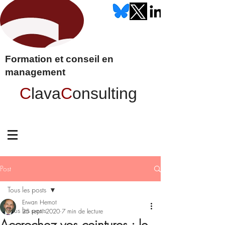
Formation et conseil en
management
C
lava
C
onsulting
Post
Tous les posts
Erwan Hernot
Tous les posts
25 sept. 2020
7 min de lecture