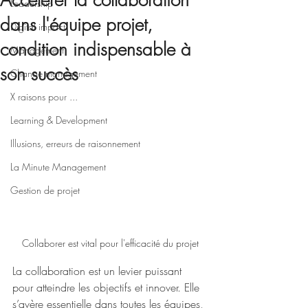
Accélérer la collaboration
Leadership
dans l'équipe projet,
Digital impact
condition indispensable à
Management
son succès
Change management
X raisons pour ...
Learning & Development
Illusions, erreurs de raisonnement
La Minute Management
Gestion de projet
Collaborer est vital pour l'efficacité du projet
La collaboration est un levier puissant 
pour atteindre les objectifs et innover. Elle 
s’avère essentielle dans toutes les équipes, 