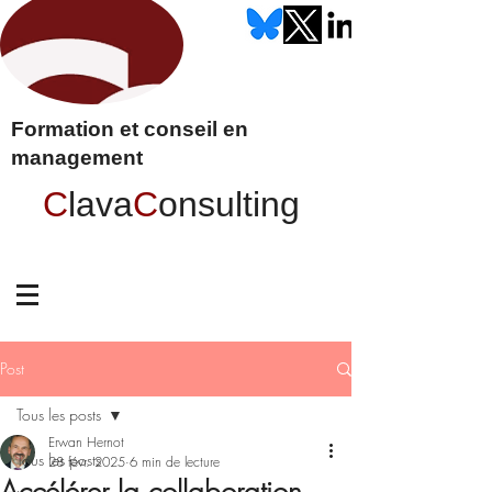
Formation et conseil en
management
C
lava
C
onsulting
Post
Tous les posts
Erwan Hernot
Tous les posts
28 févr. 2025
6 min de lecture