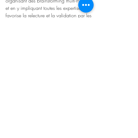
organisant des brainstorming multi-métiers 
et en y impliquant toutes les expertises. Il 
favorise la relecture et la validation par les 
pairs, évitant ainsi les "tours de contrôle" 
isolées. Il célèbre les succès collaboratifs 
et reconnaît les réussites de l'équipe 
devant tous. Enfin il incarne ses propres 
messages. 
Il montre l'exemple en tant que 
chef de projet.
 Il partage ainsi ses défis et 
n'hésite pas à demander de l'aide à son 
équipe. Il adopte la posture du facilitateur 
; il est plus qu'un gestionnaire de tâches. 
Il encourage la co construction. Il gère les 
conflits comme autant d'opportunités 
d'émergence de nouvelles idées en 
utilisant la confrontation constructive pour 
aboutir à des solutions acceptées par tous.
La question est alors de savoir si la culture 