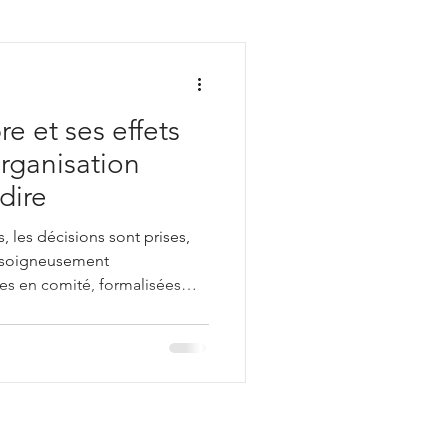
nt
e et ses effets
organisation
dire
 les décisions sont prises,
 soigneusement
es en comité, formalisées
 dans les circuits de
tant, une fois la décision
it souvent comme si le travail
er suffisait.