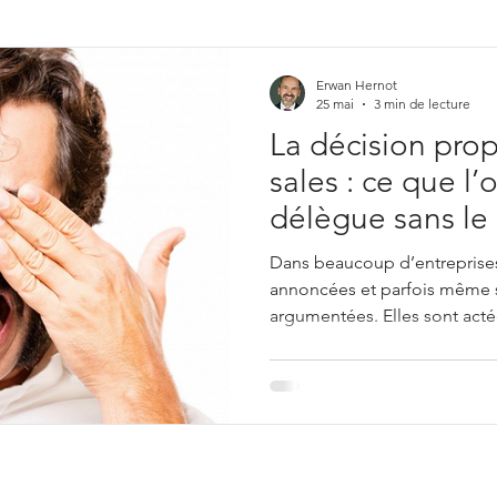
ing & Development
Illusions, erreurs de raisonneme
Erwan Hernot
25 mai
3 min de lecture
La décision propr
Gestion de projet
sales : ce que l’
délègue sans le 
Dans beaucoup d’entreprises,
annoncées et parfois même
argumentées. Elles sont acté
dans des supports et relayées
communication internes. Pour
prononcée, l’organisation ag
était terminé. Comme si décid