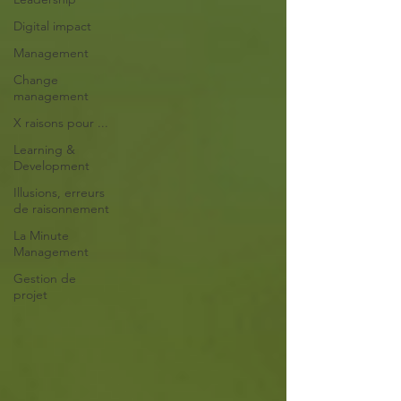
Digital impact
Management
Change
management
X raisons pour ...
Learning &
Development
Illusions, erreurs
de raisonnement
La Minute
Management
Gestion de
projet