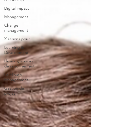
Digital impact
Management
Change
management
X raisons pour ...
Learning &
Development
Illusions, erreurs
de raisonnement
La Minute
Management
Gestion de
projet